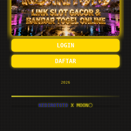
LOGIN
DAFTAR
2026
KEDIROTOTO
X MOON🌕